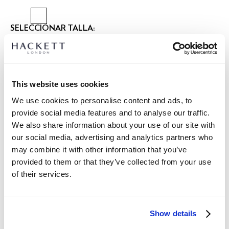
SELECCIONAR TALLA:
28
30
31
32
33
34
36
38
40
42
Talla modelo:
34 R
|
This website uses cookies
Altura modelo:
1.89 m
GUÍA DE TALLAS
We use cookies to personalise content and ads, to
provide social media features and to analyse our traffic.
DETALLES DEL PRODUCTO
We also share information about your use of our site with
our social media, advertising and analytics partners who
ENVÍO Y DEVOLUCIONES
DESCRIPCIÓN
may combine it with other information that you’ve
HM8000011
provided to them or that they’ve collected from your use
Envíos y devoluciones GRATUITOS
of their services.
- Hackett London
Envío Express gratuito 24-48 horas laborables
- Bermuda Sanderson Fit Clásico
- Presenta bolsillos cargo de parche con solapas, trabillas
Envío seguro, responsable y conveniente GRATUITO en punto
para cinturón, cierre de cremallera y etiqueta con logo en el
de entrega.
Show details
bolsillo trasero derecho