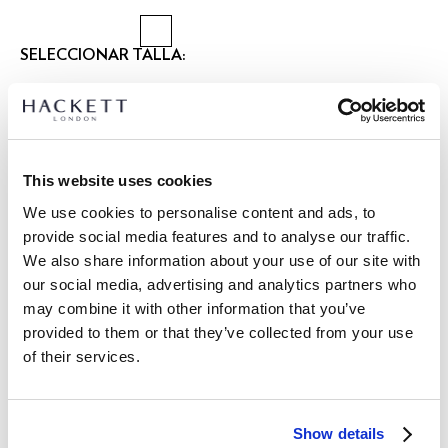
SELECCIONAR TALLA:
XS
S
M
L
XL
XXL
3XL
Talla modelo:
M
|
Altura modelo:
1.86 m
This website uses cookies
GUÍA DE TALLAS
We use cookies to personalise content and ads, to
provide social media features and to analyse our traffic.
DETALLES DEL PRODUCTO
We also share information about your use of our site with
ENVÍO Y DEVOLUCIONES
our social media, advertising and analytics partners who
DESCRIPCIÓN
may combine it with other information that you’ve
HM5000077
Envíos y devoluciones GRATUITOS
provided to them or that they’ve collected from your use
- Hackett Heritage
of their services.
Envío Express gratuito 24-48 horas laborables
-Camiseta de manga corta
-Fit clásico
Envío seguro, responsable y conveniente GRATUITO en punto
- Logo 'H en caja' de archivo en el pecho
de entrega.
- Tejido de punto de algodón 100%
Show details