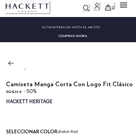
Menú
0
ÚLTIMAS REBAJAS:
HASTA EL 50% DTO.
COMPRAR AHORA
Camiseta Manga Corta Con Logo Fit Clásico
original price 60 €
precio actual 30 €
- 50%
30 €
60 €
HACKETT HERITAGE
SELECCIONAR COLOR:
Breton Red