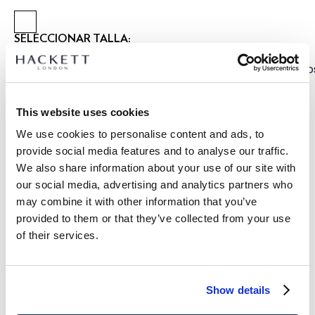
SELECCIONAR TALLA:
2 AÑOS
3 AÑOS
5 AÑOS
7 AÑOS
9 AÑOS
11 AÑOS
13 AÑOS
15 AÑO
GUÍA DE TALLAS
This website uses cookies
We use cookies to personalise content and ads, to
DETALLES DEL PRODUCTO
provide social media features and to analyse our traffic.
ENVÍO Y DEVOLUCIONES
We also share information about your use of our site with
DESCRIPCIÓN
our social media, advertising and analytics partners who
HK8000006
Envíos y devoluciones GRATUITOS
may combine it with other information that you’ve
- Hackett London
provided to them or that they’ve collected from your use
Envío Express gratuito 24-48 horas laborables
- Bermuda cargo lavada fit clásico
of their services.
- Material de algodón elástico
Envío seguro, responsable y conveniente GRATUITO en punto
- Cintura elástica con cordón
de entrega.
- Detalle de bolsillo cargo con cierre de botón
Click & Collect en tienda GRATUITO: máx 3 días laborables
- Presenta logo bordado
Show details
SUSCRÍBASE AHORA
y disfruta de un 10% de descuento en