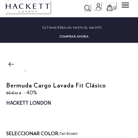
Menú
0
ÚLTIMAS REBAJAS:
HASTA EL 50% DTO.
COMPRAR AHORA
Bermuda Cargo Lavada Fit Clásico
original price 65 €
precio actual 39 €
- 40%
39 €
65 €
HACKETT LONDON
SELECCIONAR COLOR:
Tan Brown