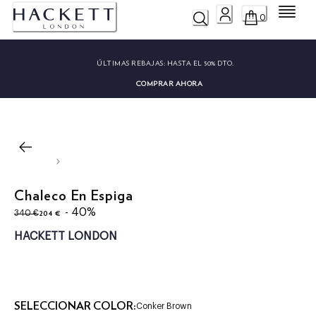
Menú
0
ÚLTIMAS REBAJAS:
HASTA EL 50% DTO.
COMPRAR AHORA
Chaleco En Espiga
original price 340 €
precio actual 204 €
- 40%
204 €
340 €
HACKETT LONDON
SELECCIONAR COLOR:
Conker Brown