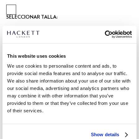
SELECCIONAR TALLA:
XS
S
M
L
XL
XXL
3XL
Talla modelo:
M
|
Altura modelo:
1.86 m
This website uses cookies
GUÍA DE TALLAS
We use cookies to personalise content and ads, to
provide social media features and to analyse our traffic.
DETALLES DEL PRODUCTO
We also share information about your use of our site with
ENVÍO Y DEVOLUCIONES
our social media, advertising and analytics partners who
DESCRIPCIÓN
may combine it with other information that you’ve
HM4000100
Envíos y devoluciones GRATUITOS
provided to them or that they’ve collected from your use
- Hackett London
of their services.
Envío Express gratuito 24-48 horas laborables
- Confeccionado en una mezcla de lana en espiga de diseño
británico
Envío seguro, responsable y conveniente GRATUITO en punto
- Cierre de cremallera bidireccional con bolsillos laterales con
de entrega.
cremallera
Show details