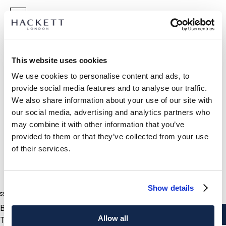
SELECCIONAR TALLA:
TALLA ÚNICA
This website uses cookies
We use cookies to personalise content and ads, to
provide social media features and to analyse our traffic.
DETALLES DEL PRODUCTO
We also share information about your use of our site with
ENVÍO Y DEVOLUCIONES
our social media, advertising and analytics partners who
DESCRIPCIÓN
may combine it with other information that you’ve
HML10426
Envíos y devoluciones GRATUITOS
provided to them or that they’ve collected from your use
- Eau de Parfum disponible en 50 ml
Envío Express gratuito 24-48 horas laborables
of their services.
- Fragancia seductora con un aire británico inolvidable
- Notas de salida: Limón, lavanda, pimienta rosa y manzana
Envío seguro, responsable y conveniente GRATUITO en punto
- Notas de cuerpo: Violetas, iris, geranio, cardamomo
de entrega.
- Notas de fondo: Cedro, ambar, vainilla, roble
Show details
Click & Collect en tienda GRATUITO: máx 3 días laborables
1
Colores
55 €
precio actual 55 €
- Frasco inspirado en el arte de la sastrería en tonalidades
bronce
BROWN
SUSCRÍBASE AHORA
y disfruta de un 10% de descuento en
HACKETT NEWSLETTER
AÑADIR A LA CESTA
- Tapón del frasco diseñado a partir del modelo de una
Allow all
Talla
su primera compra