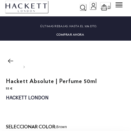
Menú
0
ÚLTIMAS REBAJAS:
HASTA EL 50% DTO.
COMPRAR AHORA
Hackett Absolute | Perfume 50ml
55 €
precio actual 55 €
HACKETT LONDON
SELECCIONAR COLOR:
Brown