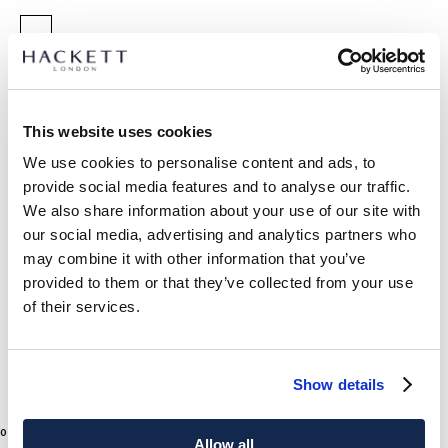
SELECCIONAR TALLA:
TALLA ÚNICA
This website uses cookies
We use cookies to personalise content and ads, to
DETALLES DEL PRODUCTO
provide social media features and to analyse our traffic.
ENVÍO Y DEVOLUCIONES
We also share information about your use of our site with
DESCRIPCIÓN
our social media, advertising and analytics partners who
HML10391
Envíos y devoluciones GRATUITOS
may combine it with other information that you’ve
La nueva fragancia masculina de Hackett London, Essential,
provided to them or that they’ve collected from your use
Envío Express gratuito 24-48 horas laborables
resulta el equilibrio perfecto entre herencia y modernidad,
of their services.
redefiniendo el aroma de la elegancia británica para el
Envío seguro, responsable y conveniente GRATUITO en punto
hombre actual.
de entrega.
Click & Collect en tienda GRATUITO: máx 3 días laborables
Show details
SUSCRÍBASE AHORA
y disfruta de un 10% de descuento en
- Corazón de lavanda inglesa combinada con piña fresca
1
Colores
0 €
precio actual 0 €
su primera compra
Allow all