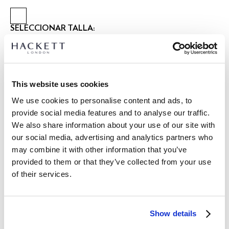
SELECCIONAR TALLA:
XS
S
M
L
XL
XXL
3XL
Talla modelo:
M
|
This website uses cookies
Altura modelo:
1.89 m
GUÍA DE TALLAS
We use cookies to personalise content and ads, to
provide social media features and to analyse our traffic.
DETALLES DEL PRODUCTO
We also share information about your use of our site with
our social media, advertising and analytics partners who
ENVÍO Y DEVOLUCIONES
DESCRIPCIÓN
may combine it with other information that you’ve
HM3010696
provided to them or that they’ve collected from your use
Envíos y devoluciones GRATUITOS
of their services.
- Hackett Heritage
Envío Express gratuito 24-48 horas laborables
- Fit Clásico
- Cuello Bompton con Tapeta Aplicada, Canesú y Presilla
Envío seguro, responsable y conveniente GRATUITO en punto
para Colgar
de entrega.
Show details
- Contraste en el Interior del Cuello y Cinta Aplicada en el