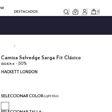
ROW
DESTACADOS
0
Camisa Selvedge Sarga Fit Clásico
original price 150 €
precio actual 75 €
- 50%
75 €
150 €
HACKETT LONDON
SELECCIONAR COLOR:
Light Blue
SELECCIONAR TALLA: