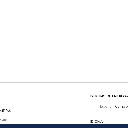
CUIDADO
Lavado a máquina 30º
No usar lejía
No meter en la secadora
de entrega.
Planchar en calor, máximo 150º
apeta
Limpieza en seco permitida
COMPOSICIÓN
 primera compra
as
100% Algodón
DESTINO DE ENTREG
España
Cambio
OMPRA
rtas
IDIOMA