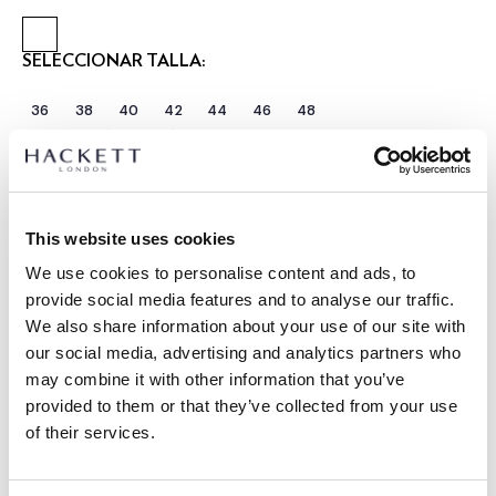
SELECCIONAR TALLA:
36
38
40
42
44
46
48
SELECCIONAR LONGITUD:
REGULAR
LARGO
Talla modelo:
40 R
|
This website uses cookies
Altura modelo:
1.86 m
We use cookies to personalise content and ads, to
GUÍA DE TALLAS
provide social media features and to analyse our traffic.
We also share information about your use of our site with
DETALLES DEL PRODUCTO
our social media, advertising and analytics partners who
ENVÍO Y DEVOLUCIONES
may combine it with other information that you’ve
DESCRIPCIÓN
provided to them or that they’ve collected from your use
HM4400143
Envíos y devoluciones GRATUITOS
of their services.
- Hackett London
Envío Express gratuito 24-48 horas laborables
- Corte Ascot