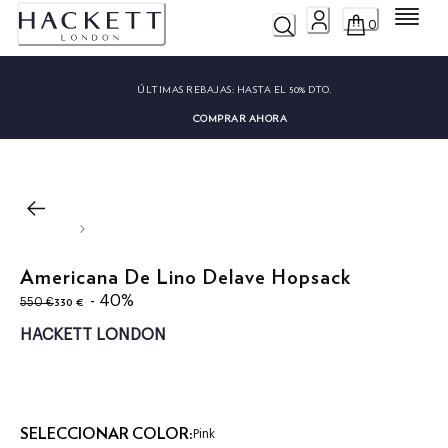
Menú
0
ÚLTIMAS REBAJAS:
HASTA EL 50% DTO.
COMPRAR AHORA
Americana De Lino Delave Hopsack
original price 550 €
precio actual 330 €
- 40%
330 €
550 €
HACKETT LONDON
SELECCIONAR COLOR:
Pink