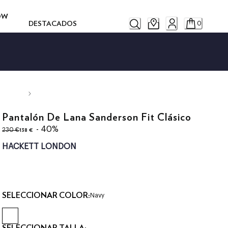
ROW
DESTACADOS
0
Pantalón De Lana Sanderson Fit Clásico
original price 230 €
precio actual 138 €
- 40%
138 €
230 €
HACKETT LONDON
SELECCIONAR COLOR:
Navy
SELECCIONAR TALLA: