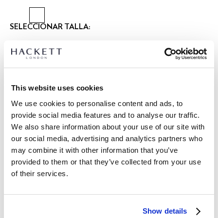
SELECCIONAR TALLA:
XS
S
M
L
XL
XXL
3XL
Talla modelo:
M
|
Altura modelo:
1.90 m
This website uses cookies
GUÍA DE TALLAS
We use cookies to personalise content and ads, to
provide social media features and to analyse our traffic.
DETALLES DEL PRODUCTO
We also share information about your use of our site with
ENVÍO Y DEVOLUCIONES
our social media, advertising and analytics partners who
DESCRIPCIÓN
may combine it with other information that you’ve
HM7000171
Envíos y devoluciones GRATUITOS
provided to them or that they’ve collected from your use
- Hackett London
of their services.
Envío Express gratuito 24-48 horas laborables
- Fit Regular
- Ligero, completamente confeccionado y elaborado en hilo
Envío seguro, responsable y conveniente GRATUITO en punto
de algodón-lino
de entrega.
- Presenta etiqueta tejida con logo 'Hackett' en la costura
Show details