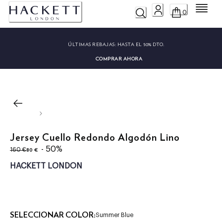
Menú
0
ÚLTIMAS REBAJAS:
HASTA EL 50% DTO.
COMPRAR AHORA
Jersey Cuello Redondo Algodón Lino
original price 160 €
precio actual 80 €
- 50%
80 €
160 €
HACKETT LONDON
SELECCIONAR COLOR:
Summer Blue