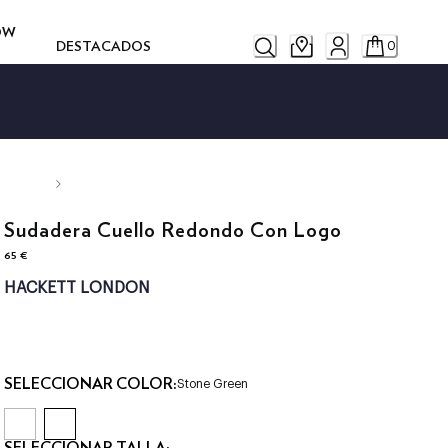
ROW
DESTACADOS
0
Sudadera Cuello Redondo Con Logo
65 €
precio actual 65 €
HACKETT LONDON
SELECCIONAR COLOR:
Stone Green
SELECCIONAR TALLA: