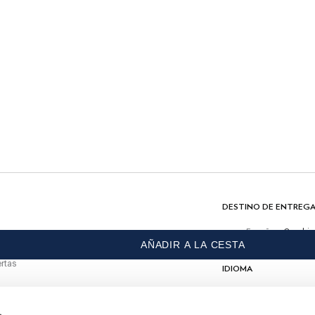
CUIDADO
No usar lejía
Lavado a máquina 30º
No meter en la secadora
de entrega.
No lavar en seco
Planchar en calor, máximo 150º
COMPOSICIÓN
 primera compra
100% Algodón
DESTINO DE ENTREG
España
Cambio
OMPRA
AÑADIR A LA CESTA
rtas
IDIOMA
Español