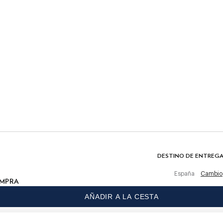
CUIDADO
Lavado a máquina 30º
No usar lejía
No meter en la secadora
de entrega.
Planchar en frío, máximo 110º
Limpieza en seco permitida
hino
COMPOSICIÓN
 primera compra
97% Algodón, 3% Elastano
DESTINO DE ENTREG
España
Cambio
OMPRA
AÑADIR A LA CESTA
rtas
IDIOMA
Español