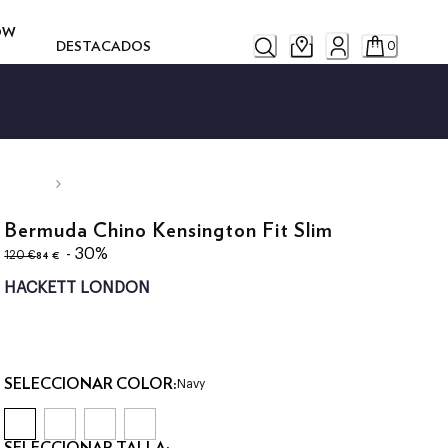
ROW
DESTACADOS
0
Bermuda Chino Kensington Fit Slim
original price 120 €
precio actual 84 €
- 30%
84 €
120 €
HACKETT LONDON
SELECCIONAR COLOR:
Navy
SELECCIONAR TALLA: