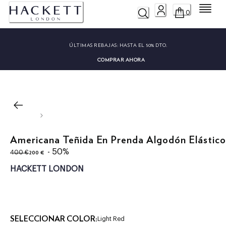
Menú
0
ÚLTIMAS REBAJAS:
HASTA EL 50% DTO.
COMPRAR AHORA
Americana Teñida En Prenda Algodón Elástico
original price 400 €
precio actual 200 €
- 50%
200 €
400 €
HACKETT LONDON
SELECCIONAR COLOR:
Light Red