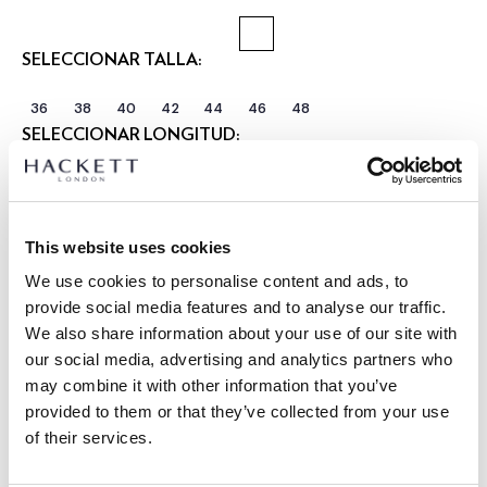
SELECCIONAR TALLA:
36
38
40
42
44
46
48
SELECCIONAR LONGITUD:
REGULAR
LARGO
Talla modelo:
40 R
|
This website uses cookies
Altura modelo:
1.85 m
We use cookies to personalise content and ads, to
GUÍA DE TALLAS
provide social media features and to analyse our traffic.
We also share information about your use of our site with
DETALLES DEL PRODUCTO
our social media, advertising and analytics partners who
ENVÍO Y DEVOLUCIONES
may combine it with other information that you’ve
DESCRIPCIÓN
provided to them or that they’ve collected from your use
HM4400133
Envíos y devoluciones GRATUITOS
of their services.
- Hackett London
Envío Express gratuito 24-48 horas laborables
- Americana con estructura tipo camisa