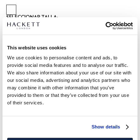
SELECCIONAR TALLA:
14.5
15.0
15.5
15.75
16.0
16.5
17.0
17.5
18.0
Talla modelo:
15.5 - 16.0
|
This website uses cookies
Altura modelo:
1.87 m
We use cookies to personalise content and ads, to
GUÍA DE TALLAS
provide social media features and to analyse our traffic.
We also share information about your use of our site with
DETALLES DEL PRODUCTO
our social media, advertising and analytics partners who
ENVÍO Y DEVOLUCIONES
may combine it with other information that you’ve
DESCRIPCIÓN
provided to them or that they’ve collected from your use
HM450529
Envíos y devoluciones GRATUITOS
of their services.
Camisa de vestir Savile Row con cuello Knightsbridge
Envío Express gratuito 24-48 horas laborables
recortado, botonadura francesa y puños dobles. Incluye una
pechera en la parte frontal sutilmente texturizada y detalles
Envío seguro, responsable y conveniente GRATUITO en punto
Show details
en los puños. Fit tailored para un look formal elegante y
de entrega.
definido.