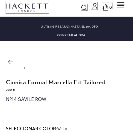
Menú
0
ÚLTIMAS REBAJAS:
HASTA EL 50% DTO.
COMPRAR AHORA
Camisa Formal Marcella Fit Tailored
200 €
precio actual 200 €
Nº14 SAVILE ROW
SELECCIONAR COLOR:
White