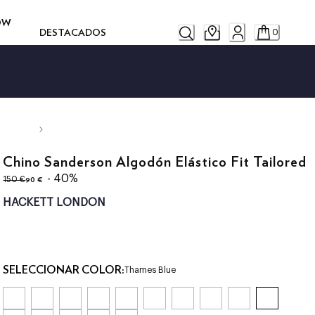
ROW
DESTACADOS
0
Chino Sanderson Algodón Elástico Fit Tailored
original price 150 €
precio actual 90 €
- 40%
90 €
150 €
HACKETT LONDON
SELECCIONAR COLOR:
Thames Blue