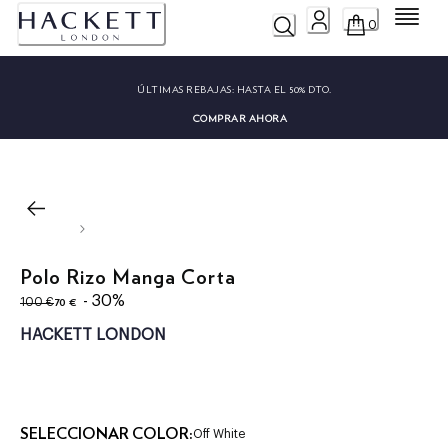
Menú
0
ÚLTIMAS REBAJAS:
HASTA EL 50% DTO.
COMPRAR AHORA
Polo Rizo Manga Corta
original price 100 €
precio actual 70 €
- 30%
70 €
100 €
HACKETT LONDON
SELECCIONAR COLOR:
Off White