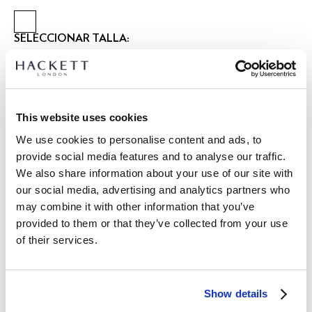
SELECCIONAR TALLA:
S
M
L
XL
XXL
Talla modelo:
M
|
Altura modelo:
1.89 m
This website uses cookies
We use cookies to personalise content and ads, to
DETALLES DEL PRODUCTO
provide social media features and to analyse our traffic.
ENVÍO Y DEVOLUCIONES
We also share information about your use of our site with
DESCRIPCIÓN
our social media, advertising and analytics partners who
HMB100050
may combine it with other information that you’ve
Envíos y devoluciones GRATUITOS
provided to them or that they’ve collected from your use
- Hackett London
Envío Express gratuito 24-48 horas laborables
- Fit Clásico
of their services.
- Tapeta de dos botones
Envío seguro, responsable y conveniente GRATUITO en punto
- Polo de punto rizo en suave tejido de toalla para máxima
de entrega.
comodidad.
Show details
Click & Collect en tienda GRATUITO: máx 3 días laborables
- Icono bordado de Hackett al lado izquierdo del pecho para