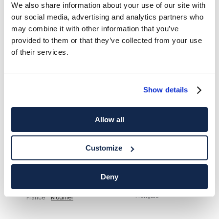
We also share information about your use of our site with
our social media, advertising and analytics partners who
HACKETT NEWSLETTER
may combine it with other information that you’ve
10%
PROFITEZ DE
DE RÉDUCTION SUR VOTRE PREMIER
provided to them or that they’ve collected from your use
ACHAT
of their services.
Soyez au courant des offres exclusives, des promotions et des
évènements.
Show details
*
E-mail
Allow all
Customize
Deny
ADRESSE POSTALE
LANGUE
Français
France
Modifier