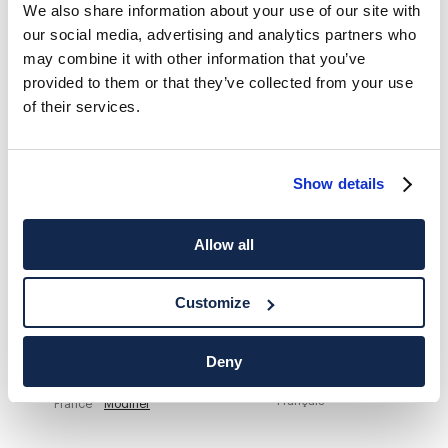
We also share information about your use of our site with
our social media, advertising and analytics partners who
HACKETT NEWSLETTER
may combine it with other information that you’ve
10%
PROFITEZ DE
DE RÉDUCTION SUR VOTRE PREMIER
provided to them or that they’ve collected from your use
ACHAT
of their services.
Soyez au courant des offres exclusives, des promotions et des
évènements.
Show details
*
E-mail
Allow all
Customize
Deny
ADRESSE POSTALE
LANGUE
Français
France
Modifier