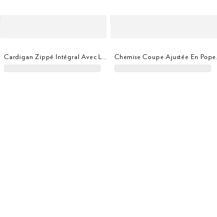
Cardigan Zippé Intégral Avec Logo
Chemise 
Chemise Coupe Ajustée Bi-Stretch À Carreaux Vichy
Polo Coupe Regular À Manche