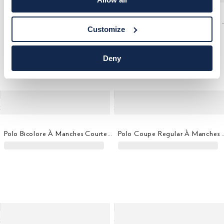
Polo Coupe Regular À Manches C
Customize
Deny
Polo Bicolore À Manches Courtes Coupe Regular
Polo Coupe Regular À Manc