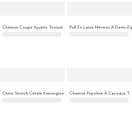
Chemise Coupe Ajustée Texturée Teinte En Pièce
Pull En Laine Mérinos À Demi-Zi
Chino Stretch Côtelé Kensington Coupe Slim
Chemise Popeline À Carreaux Tattersall Coupe Regul