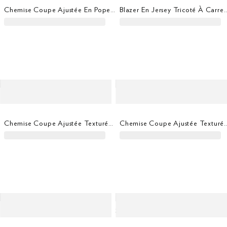
Chemise Coupe Ajustée En Popeline Stretch
Blazer En Jersey Tricoté À Carreaux Glen E
Chemise Coupe Ajustée Texturée Teinte En Pièce
Chemise Coupe Ajustée Texturé