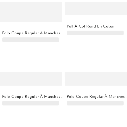
Pull À Col Rond En Coton
Polo Coupe Regular À Manches Courtes Avec Panneau Et Logo
Polo Coupe Regular À Manches Courtes Avec Liseré
Polo Coupe Regular À Manc