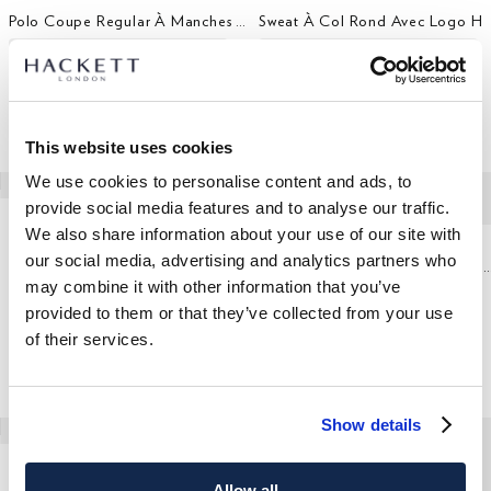
Polo Coupe Regular À Manches Courtes Avec Numéro
Sweat À Col Rond Avec Logo H
This website uses cookies
We use cookies to personalise content and ads, to
provide social media features and to analyse our traffic.
We also share information about your use of our site with
Jean Coupe Regular Écru
our social media, advertising and analytics partners who
Surchemise En Coton Avec Poch
may combine it with other information that you’ve
provided to them or that they’ve collected from your use
of their services.
Show details
Gilet Bomber Sweat
Allow all