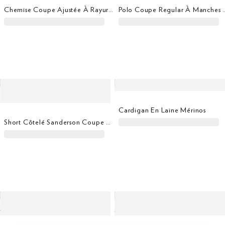
Chemise Coupe Ajustée À Rayures Bengal City
Polo Coupe Regular À Manches 
Cardigan En Laine Mérinos
Short Côtelé Sanderson Coupe Regular