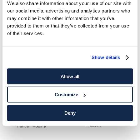
We also share information about your use of our site with
our social media, advertising and analytics partners who
HACKETT NEWSLETTER
may combine it with other information that you’ve
10%
PROFITEZ DE
DE RÉDUCTION SUR VOTRE PREMIER
provided to them or that they’ve collected from your use
ACHAT
of their services.
Soyez au courant des offres exclusives, des promotions et des
évènements.
Show details
*
E-mail
Allow all
Customize
Deny
ADRESSE POSTALE
LANGUE
Français
France
Modifier