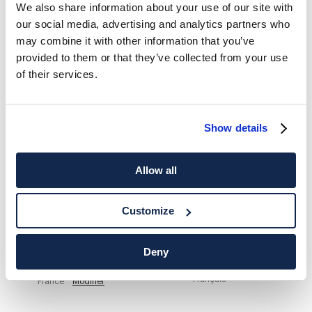
We also share information about your use of our site with
our social media, advertising and analytics partners who
HACKETT NEWSLETTER
may combine it with other information that you’ve
10%
PROFITEZ DE
DE RÉDUCTION SUR VOTRE PREMIER
provided to them or that they’ve collected from your use
ACHAT
of their services.
Soyez au courant des offres exclusives, des promotions et des
évènements.
Show details
*
E-mail
Allow all
Customize
Deny
ADRESSE POSTALE
LANGUE
Français
France
Modifier