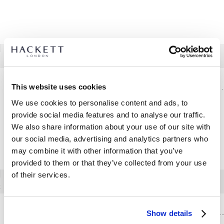
This website uses cookies
Chemise Formelle Coupe Ajustée En Sergé
Chemise Coupe Regu
We use cookies to personalise content and ads, to
provide social media features and to analyse our traffic.
We also share information about your use of our site with
our social media, advertising and analytics partners who
may combine it with other information that you’ve
provided to them or that they’ve collected from your use
of their services.
Chemise Coupe Ajustée À Rayures - Fabriquée En Europe
Chemise Formelle Marcella Coupe R
Show details