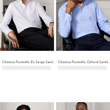
Chemise Formelle En Sergé Savile Row
Chemise 