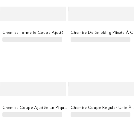
Chemise Formelle Coupe Ajustée En Sergé
Chemise 
Chemise Coupe Ajustée En Piqué Extensible 4 Directions
Chemise Coupe Regu