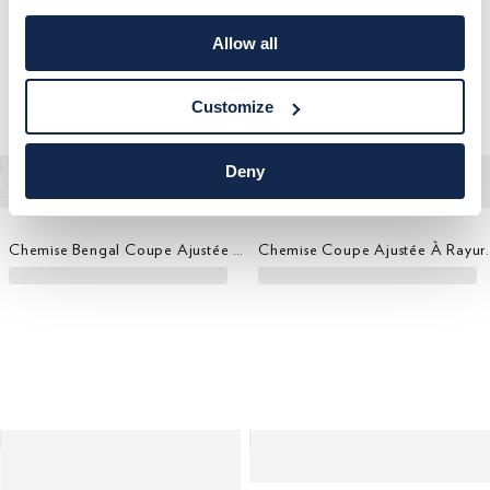
Allow all
Customize
Deny
Chemise Bengal Coupe Ajustée - Fabriquée En Europe
Chemise Coupe Ajus