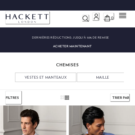
RATUITS
Menu
0
DERNIÈRES RÉDUCTIONS:
JUSQU'À 50% DE REMISE
ACHETER MAINTENANT
CHEMISES
VESTES ET MANTEAUX
MAILLE
FILTRES
TRIER PAR