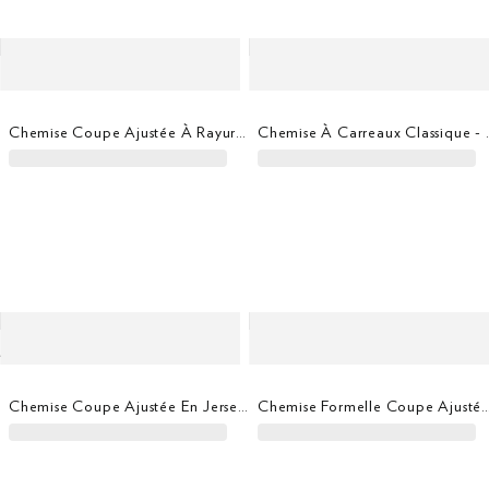
Chemise Coupe Ajustée À Rayures En Sergé
Chemise À Carreau
Chemise Coupe Ajustée En Jersey 4 Directions
Chemise Formelle Coupe Ajusté