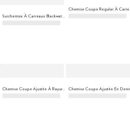
Chemise Co
Surchemise À Carreaux Blackwatch En Laine Et Cachemire
Chemise Coupe Ajustée À Rayures En Sergé
Chemise Coupe Ajustée En Den