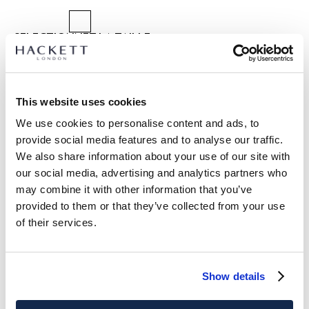
SÉLECTIONNEZ LA TAILLE :
5
7
9
11
13
15
This website uses cookies
DÉTAILS DU PRODUIT
We use cookies to personalise content and ads, to
provide social media features and to analyse our traffic.
LIVRAISON ET RETOURS
DESCRIPTION
We also share information about your use of our site with
HKB100003
our social media, advertising and analytics partners who
Livraison et retours gratuits
may combine it with other information that you’ve
-Maillot de bain regular en seersucker confectionné en tissu
Cliquez et Collectez GRATUITE: entre 4-5 jours ouvrables
provided to them or that they’ve collected from your use
mélangé de coton.
-Taille entièrement élastiquée avec doublure contrastante.
of their services.
Express: entre 48-72 heures ouvrables
-Cordons de serrage bicolores avec embouts en caoutchouc
S'ABONNER À LA NEWSLETTER
10% de remise sur votre
de marque.
premier achat
-Œillets métalliques.
Show details
-Poches latérales, arrière et pochette intérieure.