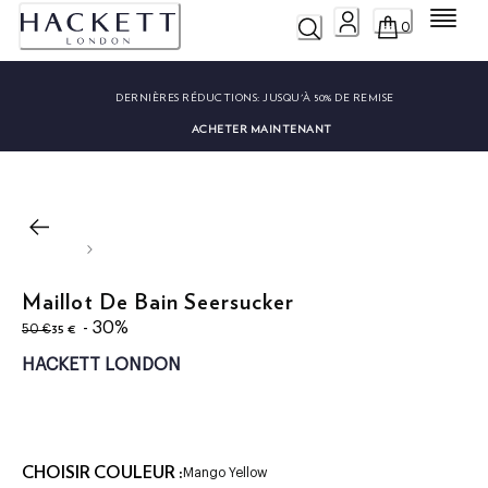
Menu
0
DERNIÈRES RÉDUCTIONS:
JUSQU'À 50% DE REMISE
ACHETER MAINTENANT
Maillot De Bain Seersucker
original price 50 €
current price 35 €
- 30%
35 €
50 €
HACKETT LONDON
CHOISIR COULEUR :
Mango Yellow