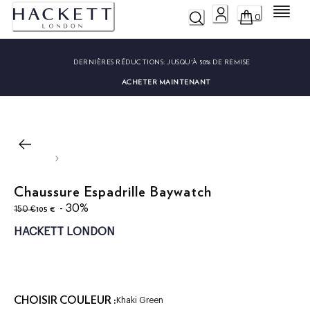
Menu
0
DERNIÈRES RÉDUCTIONS:
JUSQU'À 50% DE REMISE
ACHETER MAINTENANT
Chaussure Espadrille Baywatch
original price 150 €
current price 105 €
- 30%
105 €
150 €
HACKETT LONDON
CHOISIR COULEUR :
Khaki Green