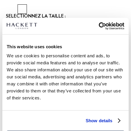
SÉLECTIONNEZ LA TAILLE :
40
41
42
43
44
45
46
GUIDE DES TAILLES
This website uses cookies
We use cookies to personalise content and ads, to
DÉTAILS DU PRODUIT
provide social media features and to analyse our traffic.
LIVRAISON ET RETOURS
We also share information about your use of our site with
DESCRIPTION
our social media, advertising and analytics partners who
HMS200102
Livraison et retours gratuits
may combine it with other information that you’ve
-Hackett London
provided to them or that they’ve collected from your use
Cliquez et Collectez GRATUITE: entre 4-5 jours ouvrables
-Baywatch est une chaussure espadrille traditionnelle
of their services.
-Tige en daim doux de la plus haute qualité
Express: entre 48-72 heures ouvrables
-Doublure en cuir
S'ABONNER À LA NEWSLETTER
10% de remise sur votre
-Détail d'étiquette tissée Hackett London
premier achat
-Tige cousue à la main sur une semelle traditionnelle en jute
Show details
et caoutchouc