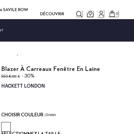
14 SAVILE ROW
DÉCOUVRIR
0
NT
Blazer À Carreaux Fenêtre En Laine
original price 550 €
current price 385 €
- 30%
385 €
550 €
HACKETT LONDON
CHOISIR COULEUR :
Green
SÉLECTIONNEZ LA TAILLE :