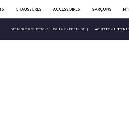
TS
CHAUSSURES
ACCESSOIRES
GARÇONS
Nº
ACHETER MAINTENA
DERNIÈRES RÉDUCTIONS:
JUSQU'À 50% DE REMISE
|