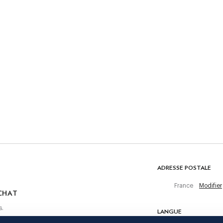
SOIN
Ne pas laver
Pas de blanchiment
Ne pas sécher en tambour
Repassage au fer froid, 110 °C maximum
Nettoyage à sec autorisé
 achat
reaux
COMPOSITION
62% Laine, 24% Polyamide, 9% Polyester, 4% Cachemire, 1%
Élasthanne
ADRESSE POSTALE
France
Modifier
CHAT
s.
LANGUE