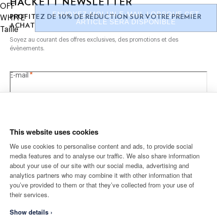
HACKETT NEWSLETTER
OFF
Pas de blanchiment
ENVOYEZ-MOI UN E-MAIL LORSQUE CET
10%
PROFITEZ DE
DE RÉDUCTION SUR VOTRE PREMIER
WHITE
Ne pas sécher en tambour
ARTICLE SERA DISPONIBLE
ACHAT
Ne pas repasser
Taille
Nettoyage à sec autorisé
Soyez au courant des offres exclusives, des promotions et des
évènements.
COMPOSITION
*
E-mail
100% Coton
This website uses cookies
We use cookies to personalise content and ads, to provide social
media features and to analyse our traffic. We also share information
ADRESSE POSTALE
LANGUE
about your use of our site with our social media, advertising and
Français
France
Modifier
analytics partners who may combine it with other information that
you’ve provided to them or that they’ve collected from your use of
their services.
CONTACTEZ-NOUS
Show details ›