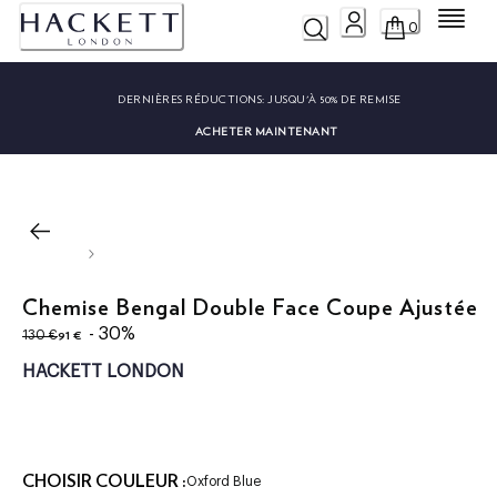
Menu
0
DERNIÈRES RÉDUCTIONS:
JUSQU'À 50% DE REMISE
ACHETER MAINTENANT
Chemise Bengal Double Face Coupe Ajustée
original price 130 €
current price 91 €
- 30%
91 €
130 €
HACKETT LONDON
CHOISIR COULEUR :
Oxford Blue