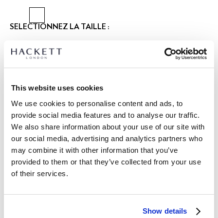
SÉLECTIONNEZ LA TAILLE :
XS
S
M
L
XL
XXL
Le mannequin porte:
M
|
Taille du mannequin:
1.85 m
This website uses cookies
GUIDE DES TAILLES
We use cookies to personalise content and ads, to
provide social media features and to analyse our traffic.
DÉTAILS DU PRODUIT
We also share information about your use of our site with
LIVRAISON ET RETOURS
our social media, advertising and analytics partners who
DESCRIPTION
may combine it with other information that you’ve
HM3010648
Livraison et retours gratuits
provided to them or that they’ve collected from your use
- Hackett London
of their services.
Cliquez et Collectez GRATUITE: entre 4-5 jours ouvrables
- Chemise Coupe Ajustée Non Rentrée
- Col Kent Cutaway avec Patte de Boutonnage Appliquée
Express: entre 48-72 heures ouvrables
- Intérieur du Col Contrasté, Goussets et Revers de Poignets
S'ABONNER À LA NEWSLETTER
10% de remise sur votre
- Dotée de Bandes de Poignets Marquées
Show details