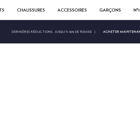
TS
CHAUSSURES
ACCESSOIRES
GARÇONS
Nº
ACHETER MAINTENA
DERNIÈRES RÉDUCTIONS:
JUSQU'À 50% DE REMISE
|