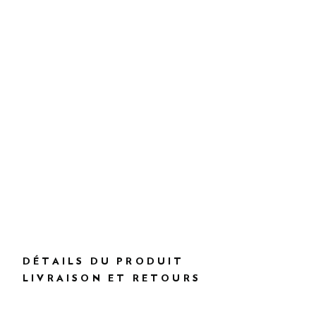
DÉTAILS DU PRODUIT
LIVRAISON ET RETOURS
DESCRIPTION
HM0400073
Livraison et retours gratuits