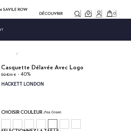
14 SAVILE ROW
DÉCOUVRIR
0
NT
Casquette Délavée Avec Logo
original price 50 €
current price 30 €
- 40%
30 €
50 €
HACKETT LONDON
CHOISIR COULEUR :
Pea Green
SÉLECTIONNEZ LA TAILLE :