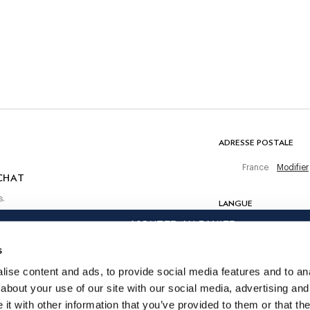
Ne pas laver
Pas de blanchiment
Ne pas sécher en tambour
Ne pas repasser
Nettoyage à sec autorisé
 achat
COMPOSITION
100% Coton
ADRESSE POSTALE
France
Modifier
CHAT
s.
LANGUE
AJOUTER AU PANIER
Français
s
CONTACTEZ-NOUS
ise content and ads, to provide social media features and to anal
about your use of our site with our social media, advertising and
t with other information that you’ve provided to them or that the