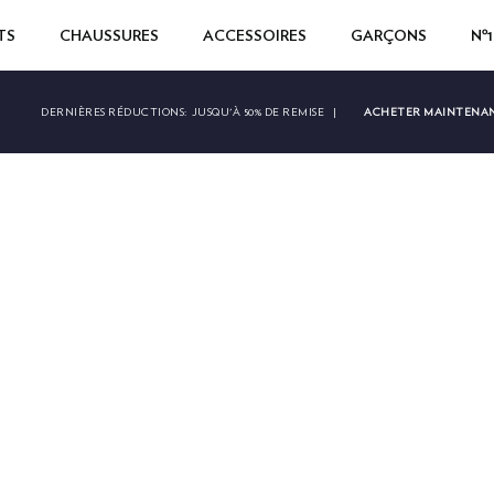
TS
CHAUSSURES
ACCESSOIRES
GARÇONS
Nº
ACHETER MAINTENA
DERNIÈRES RÉDUCTIONS:
JUSQU'À 50% DE REMISE
|