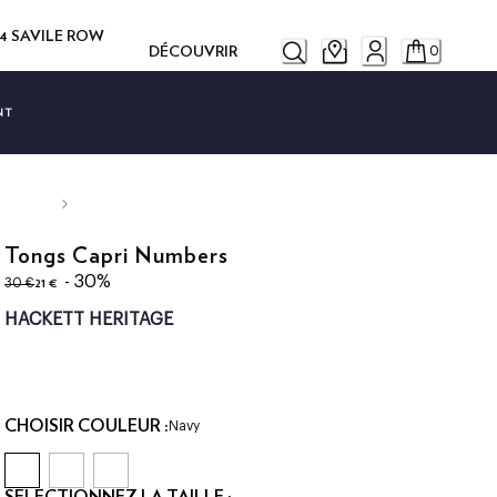
14 SAVILE ROW
DÉCOUVRIR
0
NT
Tongs Capri Numbers
original price 30 €
current price 21 €
- 30%
21 €
30 €
HACKETT HERITAGE
CHOISIR COULEUR :
Navy
SÉLECTIONNEZ LA TAILLE :