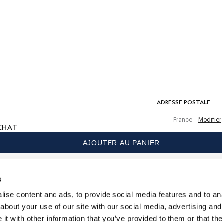
Ne pas laver
Pas de blanchiment
Ne pas sécher en tambour
Ne pas repasser
Ne pas nettoyer à sec
 achat
COMPOSITION
100% Chlorure de polyvinyle
ADRESSE POSTALE
France
Modifier
CHAT
AJOUTER AU PANIER
s.
LANGUE
Français
s
CONTACTEZ-NOUS
ise content and ads, to provide social media features and to anal
about your use of our site with our social media, advertising and
t with other information that you’ve provided to them or that the