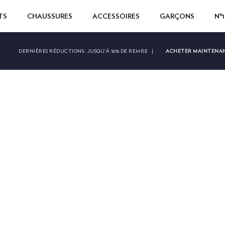
TS
CHAUSSURES
ACCESSOIRES
GARÇONS
Nº
ACHETER MAINTENA
DERNIÈRES RÉDUCTIONS:
JUSQU'À 50% DE REMISE
|