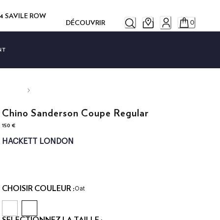
14 SAVILE ROW
DÉCOUVRIR
0
NT
Chino Sanderson Coupe Regular
150 €
current price 150 €
HACKETT LONDON
CHOISIR COULEUR :
Oat
SÉLECTIONNEZ LA TAILLE :