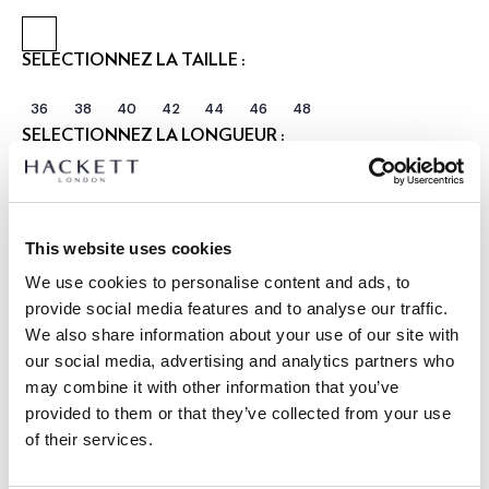
SÉLECTIONNEZ LA TAILLE :
36
38
40
42
44
46
48
SÉLECTIONNEZ LA LONGUEUR :
RÉGULIER
LONGUE
Le mannequin porte:
40 R
|
This website uses cookies
Taille du mannequin:
1.88 m
We use cookies to personalise content and ads, to
GUIDE DES TAILLES
provide social media features and to analyse our traffic.
We also share information about your use of our site with
DÉTAILS DU PRODUIT
our social media, advertising and analytics partners who
LIVRAISON ET RETOURS
may combine it with other information that you’ve
DESCRIPTION
provided to them or that they’ve collected from your use
HM4400125
Livraison et retours gratuits
of their services.
- Hackett London
Cliquez et Collectez GRATUITE: entre 4-5 jours ouvrables
- Blazer de style veste en maille