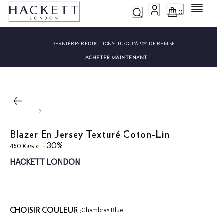
Menu
0
DERNIÈRES RÉDUCTIONS:
JUSQU'À 50% DE REMISE
ACHETER MAINTENANT
Blazer En Jersey Texturé Coton-Lin
original price 450 €
current price 315 €
- 30%
315 €
450 €
HACKETT LONDON
CHOISIR COULEUR :
Chambray Blue