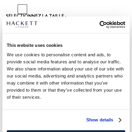
SÉLECTIONNEZ LA TAILLE :
28
30
32
34
36
38
40
Dimensions:
largeur 3.2 cm
This website uses cookies
We use cookies to personalise content and ads, to
provide social media features and to analyse our traffic.
DÉTAILS DU PRODUIT
We also share information about your use of our site with
LIVRAISON ET RETOURS
our social media, advertising and analytics partners who
DESCRIPTION
may combine it with other information that you’ve
HM413222
Livraison et retours gratuits
provided to them or that they’ve collected from your use
- Hackett London
of their services.
Cliquez et Collectez GRATUITE: entre 4-5 jours ouvrables
- Ceinture formelle en cuir de 32 mm de large.
- Doublée avec du cuir de cactus innovant.
Express: entre 48-72 heures ouvrables
Show details
S'ABONNER À LA NEWSLETTER
10% de remise sur votre
SOIN
premier achat
Pas de blanchiment