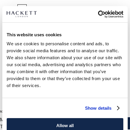
SÉLECTIONNEZ LA TAILLE :
TAILLE UNIQUE
This website uses cookies
We use cookies to personalise content and ads, to
provide social media features and to analyse our traffic.
DÉTAILS DU PRODUIT
We also share information about your use of our site with
LIVRAISON ET RETOURS
our social media, advertising and analytics partners who
DESCRIPTION
may combine it with other information that you’ve
HM100998
Livraison et retours gratuits
provided to them or that they’ve collected from your use
- Hackett London
Cliquez et Collectez GRATUITE: entre 4-5 jours ouvrables
of their services.
- Boutons de manchette classiques Bachelor Stud
- Se fixent rapidement et facilement - idéal pour les matins
Express: entre 48-72 heures ouvrables
où vous êtes pressé
S'ABONNER À LA NEWSLETTER
10% de remise sur votre
Show details
premier achat
2
Couleurs
100 €
SOIN
current price 100 €
MOP
Ne pas laver
HACKETT NEWSLETTER
AJOUTER AU PANIER
Allow all
Taille
Pas de blanchiment