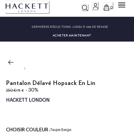
Menu
0
DERNIÈRES RÉDUCTIONS:
JUSQU'À 50% DE REMISE
ACHETER MAINTENANT
Pantalon Délavé Hopsack En Lin
original price 250 €
current price 175 €
- 30%
175 €
250 €
HACKETT LONDON
CHOISIR COULEUR :
Taupe Beige