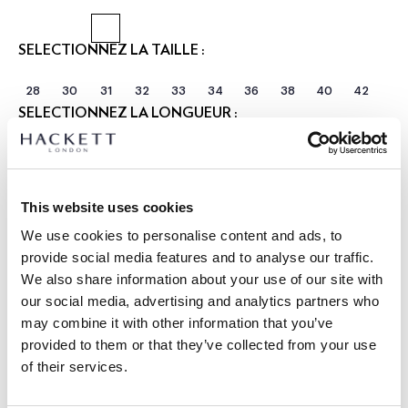
SÉLECTIONNEZ LA TAILLE :
28
30
31
32
33
34
36
38
40
42
SÉLECTIONNEZ LA LONGUEUR :
RÉGULIER
Le mannequin porte:
34 R
|
This website uses cookies
Taille du mannequin:
1.85 m
We use cookies to personalise content and ads, to
GUIDE DES TAILLES
provide social media features and to analyse our traffic.
We also share information about your use of our site with
DÉTAILS DU PRODUIT
our social media, advertising and analytics partners who
LIVRAISON ET RETOURS
may combine it with other information that you’ve
DESCRIPTION
provided to them or that they’ve collected from your use
HM2100091
Livraison et retours gratuits
of their services.
- Hackett London
Cliquez et Collectez GRATUITE: entre 4-5 jours ouvrables
- Pantalon d'été parfait confectionné en pur lin.