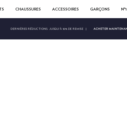
TS
CHAUSSURES
ACCESSOIRES
GARÇONS
Nº
ACHETER MAINTENA
DERNIÈRES RÉDUCTIONS:
JUSQU'À 50% DE REMISE
|