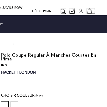
14 SAVILE ROW
DÉCOUVRIR
0
NT
Polo Coupe Regular À Manches Courtes En
Pima
110 €
current price 110 €
HACKETT LONDON
CHOISIR COULEUR :
Navy