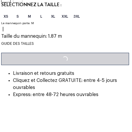
SÉLECTIONNEZ LA TAILLE :
XS
S
M
L
XL
XXL
3XL
Le mannequin porte:
M
|
Taille du mannequin:
1.87 m
LOADING...
GUIDE DES TAILLES
Livraison et retours gratuits
Cliquez et Collectez GRATUITE: entre 4-5 jours
ouvrables
Express: entre 48-72 heures ouvrables