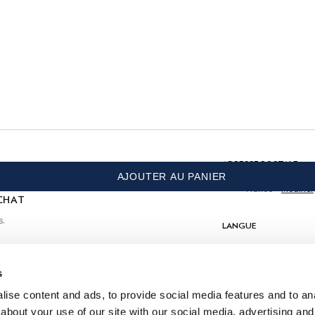
SOIN
Pas de blanchiment
Lavage en machine 30 °C
Ne pas sécher en tambour
Nettoyage à sec autorisé
trine
Repassage au fer chaud, 150 °C maximum
 achat
COMPOSITION
ADRESSE POSTALE
AJOUTER AU PANIER
100% Coton
France
Modifier
CHAT
s.
LANGUE
Français
s
CONTACTEZ-NOUS
ise content and ads, to provide social media features and to anal
about your use of our site with our social media, advertising and