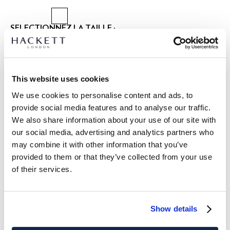
SÉLECTIONNEZ LA TAILLE :
TAILLE UNIQUE
Dimensions:
34 cm x 34 cm
This website uses cookies
We use cookies to personalise content and ads, to
provide social media features and to analyse our traffic.
DÉTAILS DU PRODUIT
We also share information about your use of our site with
LIVRAISON ET RETOURS
our social media, advertising and analytics partners who
DESCRIPTION
may combine it with other information that you’ve
HM0100041
Livraison et retours gratuits
provided to them or that they’ve collected from your use
-Hackett London
of their services.
Cliquez et Collectez GRATUITE: entre 4-5 jours ouvrables
-Élégant mouchoir de poche offrant un design unique et
polyvalent, parfait pour ajouter une touche de style
Express: entre 48-72 heures ouvrables
personnalisé à n'importe quelle tenue
Show details
S'ABONNER À LA NEWSLETTER
10% de remise sur votre
-Présente un style patchwork distinctif à quatre panneaux,
premier achat
chaque quadrant mettant en valeur un motif et une texture