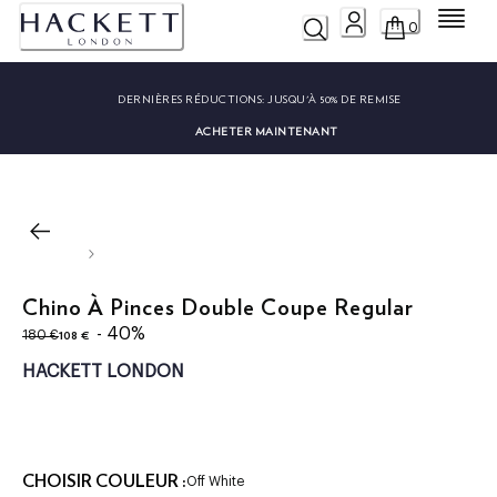
Menu
0
DERNIÈRES RÉDUCTIONS:
JUSQU'À 50% DE REMISE
ACHETER MAINTENANT
Chino À Pinces Double Coupe Regular
original price 180 €
current price 108 €
- 40%
108 €
180 €
HACKETT LONDON
CHOISIR COULEUR :
Off White