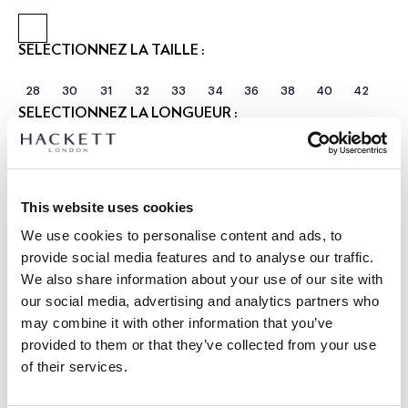
SÉLECTIONNEZ LA TAILLE :
28
30
31
32
33
34
36
38
40
42
SÉLECTIONNEZ LA LONGUEUR :
COURT
RÉGULIER
LONGUE
Le mannequin porte:
34 R
|
This website uses cookies
Taille du mannequin:
1.89 m
We use cookies to personalise content and ads, to
GUIDE DES TAILLES
provide social media features and to analyse our traffic.
We also share information about your use of our site with
DÉTAILS DU PRODUIT
our social media, advertising and analytics partners who
LIVRAISON ET RETOURS
may combine it with other information that you’ve
DESCRIPTION
provided to them or that they’ve collected from your use
HM2100099
Livraison et retours gratuits
of their services.
-Hackett London
Cliquez et Collectez GRATUITE: entre 4-5 jours ouvrables
-Eton Coupe Regular.