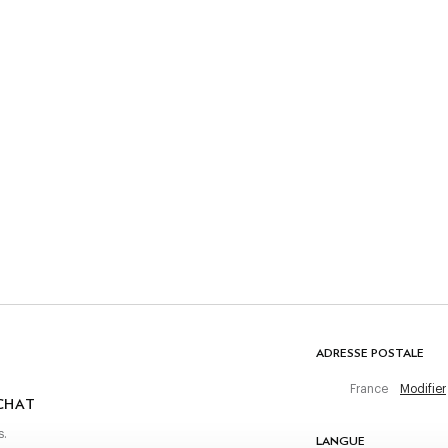
SOIN
Ne pas laver
Pas de blanchiment
Ne pas sécher en tambour
Repassage au fer froid, 110 °C maximum
Nettoyage à sec autorisé
 achat
t
COMPOSITION
52% Lin, 24% Coton, 24% Polyester
ADRESSE POSTALE
France
Modifier
CHAT
s.
LANGUE