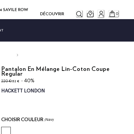
14 SAVILE ROW
DÉCOUVRIR
0
NT
Pantalon En Mélange Lin-Coton Coupe
Regular
original price 220 €
current price 132 €
- 40%
132 €
220 €
HACKETT LONDON
CHOISIR COULEUR :
Navy