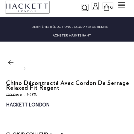
Menu
0
DERNIÈRES RÉDUCTIONS:
JUSQU'À 50% DE REMISE
ACHETER MAINTENANT
Chino Décontracté Avec Cordon De Serrage
Relaxed Fit Regent
original price 170 €
current price 85 €
- 50%
85 €
170 €
HACKETT LONDON