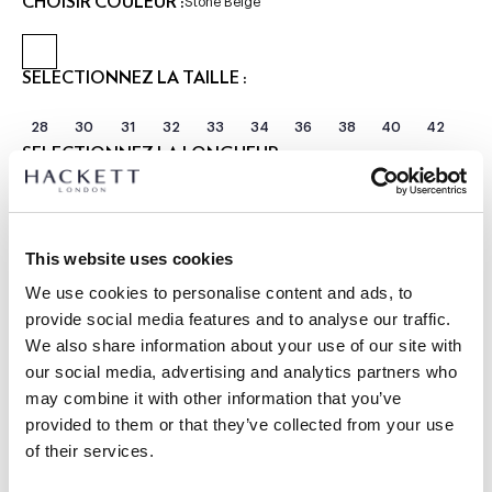
CHOISIR COULEUR :
Stone Beige
SÉLECTIONNEZ LA TAILLE :
28
30
31
32
33
34
36
38
40
42
SÉLECTIONNEZ LA LONGUEUR :
COURT
RÉGULIER
LONGUE
Le mannequin porte:
34 R
|
This website uses cookies
Taille du mannequin:
1.89 m
We use cookies to personalise content and ads, to
GUIDE DES TAILLES
provide social media features and to analyse our traffic.
We also share information about your use of our site with
DÉTAILS DU PRODUIT
our social media, advertising and analytics partners who
LIVRAISON ET RETOURS
may combine it with other information that you’ve
DESCRIPTION
provided to them or that they’ve collected from your use
HM2100098
Livraison et retours gratuits
of their services.
- Hackett London
Cliquez et Collectez GRATUITE: entre 4-5 jours ouvrables