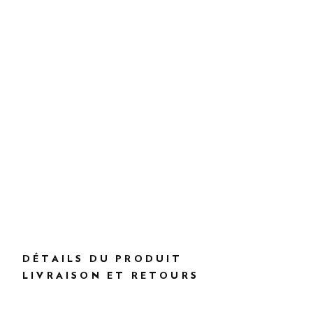
DÉTAILS DU PRODUIT
LIVRAISON ET RETOURS
DESCRIPTION
HK0000009
Livraison et retours gratuits