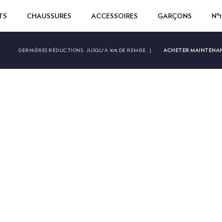
TS
CHAUSSURES
ACCESSOIRES
GARÇONS
Nº
ACHETER MAINTENA
DERNIÈRES RÉDUCTIONS:
JUSQU'À 50% DE REMISE
|