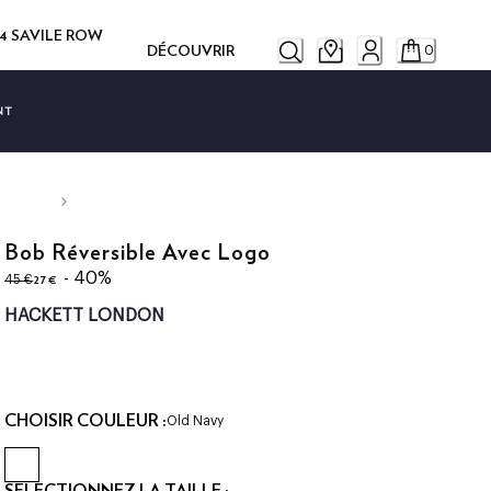
14 SAVILE ROW
DÉCOUVRIR
0
NT
Bob Réversible Avec Logo
original price 45 €
current price 27 €
- 40%
27 €
45 €
HACKETT LONDON
CHOISIR COULEUR :
Old Navy
SÉLECTIONNEZ LA TAILLE :