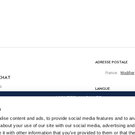
Ne pas laver
Pas de blanchiment
Ne pas sécher en tambour
Ne pas repasser
Nettoyage à sec autorisé
 achat
COMPOSITION
100% Coton
ADRESSE POSTALE
France
Modifier
CHAT
s.
LANGUE
AJOUTER AU PANIER
Français
s
CONTACTEZ-NOUS
ise content and ads, to provide social media features and to anal
about your use of our site with our social media, advertising and
t with other information that you’ve provided to them or that the