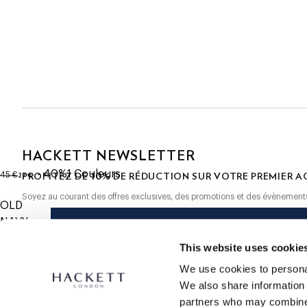
- Hackett London
Cliquez et Collectez GRATUITE: entre 4-5 jours ouvrables
- Bob réversible, un côté en couleur unie, l'autre côté avec un
design imprimé
Express: entre 48-72 heures ouvrables
- logo sur le devant
S'ABONNER À LA NEWSLETTER
10% de remise sur votre premier
- Détail d'œillets cousus
HACKETT NEWSLETTER
original price 45 €
current price 27 €
- 40%
1
Couleurs
10%
27 €
PROFITEZ DE
DE RÉDUCTION SUR VOTRE PREMIER A
45 €
Soyez au courant des offres exclusives, des promotions et des évènement
OLD
NAVY
*
E-mail
Taille
This website uses cookie
We use cookies to personal
We also share information 
partners who may combine i