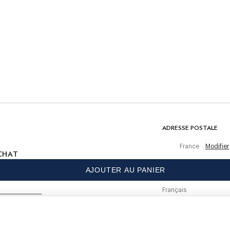
SOIN
Lavage en machine 30 °C
Pas de blanchiment
Ne pas sécher en tambour
Repassage au fer froid, 110 °C maximum
Nettoyage à sec autorisé
 achat
ique
COMPOSITION
97% Coton, 3% Élasthanne
ADRESSE POSTALE
France
Modifier
CHAT
AJOUTER AU PANIER
s.
LANGUE
Français
CONTACTEZ-NOUS