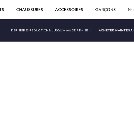
TS
CHAUSSURES
ACCESSOIRES
GARÇONS
Nº
ACHETER MAINTENA
DERNIÈRES RÉDUCTIONS:
JUSQU'À 50% DE REMISE
|