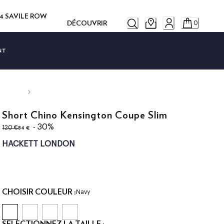
14 SAVILE ROW
DÉCOUVRIR
0
NT
Short Chino Kensington Coupe Slim
original price 120 €
current price 84 €
- 30%
84 €
120 €
HACKETT LONDON
CHOISIR COULEUR :
Navy
SÉLECTIONNEZ LA TAILLE :