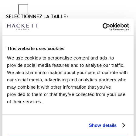
SÉLECTIONNEZ LA TAILLE :
2 ANS
3 ANS
5 ANS
7 ANS
9 ANS
11 ANS
13 ANS
15 ANS
GUIDE DES TAILLES
This website uses cookies
We use cookies to personalise content and ads, to
DÉTAILS DU PRODUIT
provide social media features and to analyse our traffic.
LIVRAISON ET RETOURS
We also share information about your use of our site with
DESCRIPTION
our social media, advertising and analytics partners who
HK8000007
Livraison et retours gratuits
may combine it with other information that you’ve
- Hackett London
provided to them or that they’ve collected from your use
Cliquez et Collectez GRATUITE: entre 4-5 jours ouvrables
- Short coupe regular
of their services.
- Matière en coton stretch
Express: entre 48-72 heures ouvrables
- Avec détails plissés et bande rayée à la taille
S'ABONNER À LA NEWSLETTER
10% de remise sur votre
premier achat
SOIN
Show details
Lavage en machine 30 °C