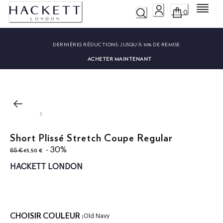
Menu
0
DERNIÈRES RÉDUCTIONS:
JUSQU'À 50% DE REMISE
ACHETER MAINTENANT
Short Plissé Stretch Coupe Regular
original price 65 €
current price 45,50 €
- 30%
45,50 €
65 €
HACKETT LONDON
CHOISIR COULEUR :
Old Navy