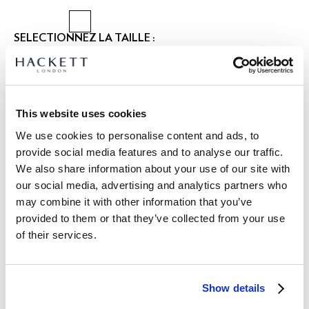
SÉLECTIONNEZ LA TAILLE :
XS
S
M
L
XL
XXL
3XL
Le mannequin porte:
M
|
This website uses cookies
Taille du mannequin:
1.86 m
GUIDE DES TAILLES
We use cookies to personalise content and ads, to
provide social media features and to analyse our traffic.
DÉTAILS DU PRODUIT
We also share information about your use of our site with
our social media, advertising and analytics partners who
LIVRAISON ET RETOURS
DESCRIPTION
may combine it with other information that you’ve
HM5000121
provided to them or that they’ve collected from your use
Livraison et retours gratuits
of their services.
- Hackett Heritage
Cliquez et Collectez GRATUITE: entre 4-5 jours ouvrables
- T-shirt coupe regular à manches courtes
- Tissu en pur coton
Express: entre 48-72 heures ouvrables
- Imprimé graphique avec logo à base d'eau sur la poitrine
Show details
S'ABONNER À LA NEWSLETTER
10% de remise sur votre
gauche et marquage subtil sur le col arrière