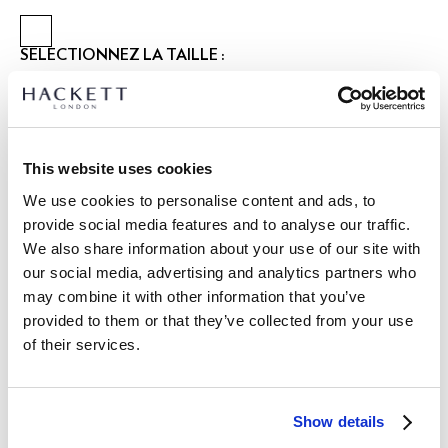
SÉLECTIONNEZ LA TAILLE :
S
M
L
XL
XXL
Le mannequin porte:
M
|
Taille du mannequin:
1.89 m
This website uses cookies
We use cookies to personalise content and ads, to
DÉTAILS DU PRODUIT
provide social media features and to analyse our traffic.
LIVRAISON ET RETOURS
We also share information about your use of our site with
DESCRIPTION
our social media, advertising and analytics partners who
HMB100050
may combine it with other information that you’ve
Livraison et retours gratuits
provided to them or that they’ve collected from your use
- Hackett London
Cliquez et Collectez GRATUITE: entre 4-5 jours ouvrables
- Coupe Regular
of their services.
- Patte de boutonnage à deux boutons
Express: entre 48-72 heures ouvrables
- Polo en maille éponge en tissu doux pour un confort ultime.
S'ABONNER À LA NEWSLETTER
10% de remise sur votre
- Icône Hackett brodée sur la poitrine gauche pour une
Show details
premier achat
touche signature