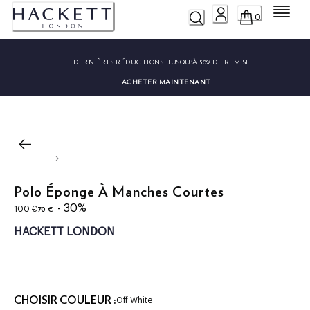
Menu
0
DERNIÈRES RÉDUCTIONS:
JUSQU'À 50% DE REMISE
ACHETER MAINTENANT
Polo Éponge À Manches Courtes
original price 100 €
current price 70 €
- 30%
70 €
100 €
HACKETT LONDON
CHOISIR COULEUR :
Off White