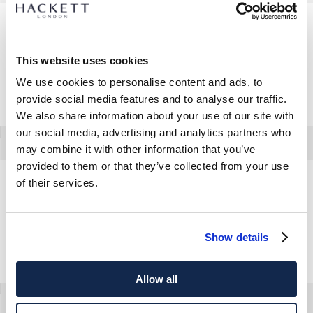
Blazer En Laine Mélangée Tricoté
Blazer Léger Résistant À L'eau
This website uses cookies
We use cookies to personalise content and ads, to
provide social media features and to analyse our traffic.
We also share information about your use of our site with
our social media, advertising and analytics partners who
may combine it with other information that you’ve
provided to them or that they’ve collected from your use
of their services.
Blazer Délavé Hopsack En Lin
Blazer Délavé Hopsack En Lin
Show details
Allow all