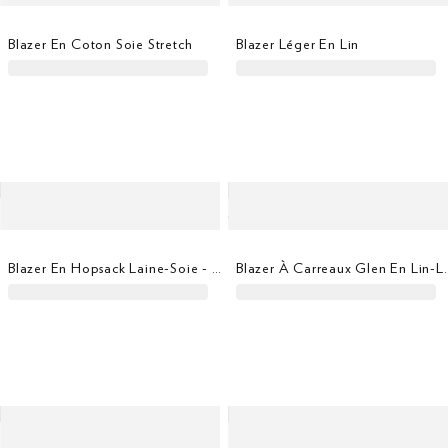
Blazer En Coton Soie Stretch
Blazer Léger En Lin
Blazer En Hopsack Laine-Soie - Tissé En Italie
Blazer À Carreau