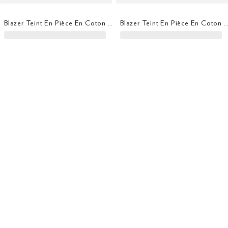
Blazer Teint En Pièce En Coton Stretch
Blazer Teint En Pièce En Coton Str
Blazer À Carreaux En Laine
Blazer Délavé Hopsack En Lin