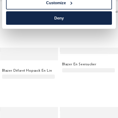
Customize
Blazer En Lin Ultraléger
Blaze
Deny
Blazer En Seersucker
Blazer Délavé Hopsack En Lin