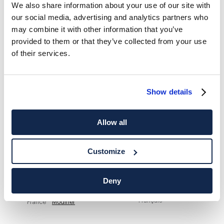
We also share information about your use of our site with
our social media, advertising and analytics partners who
HACKETT NEWSLETTER
may combine it with other information that you’ve
10%
PROFITEZ DE
DE RÉDUCTION SUR VOTRE PREMIER
provided to them or that they’ve collected from your use
ACHAT
of their services.
Soyez au courant des offres exclusives, des promotions et des
évènements.
Show details
*
E-mail
Allow all
Customize
Deny
ADRESSE POSTALE
LANGUE
Français
France
Modifier