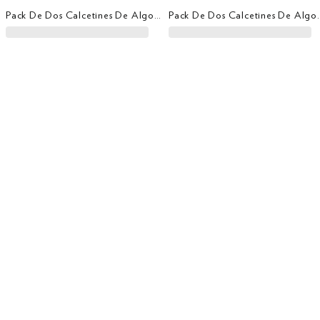
Pack De Dos Calcetines De Algodón Cepillado Con Logo
Pack De Dos Calcetines 
Gorra Tech Con Logo
Hackett Essential | Set De Regalo 50ml
Home
Ver todo Accesorios