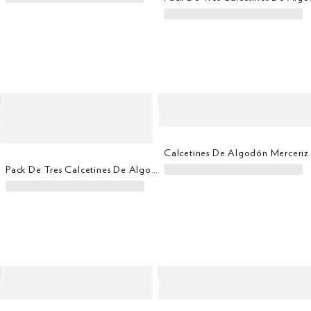
Calcetines De 
Pack De Tres Calcetines De Algodón Cepillado Harry Edición Regalo