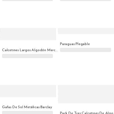
Paraguas Plegable
Calcetines Largos Algodón Mercerizado
Gafas De Sol Metálicas Barclay
Pack De Tres Ca