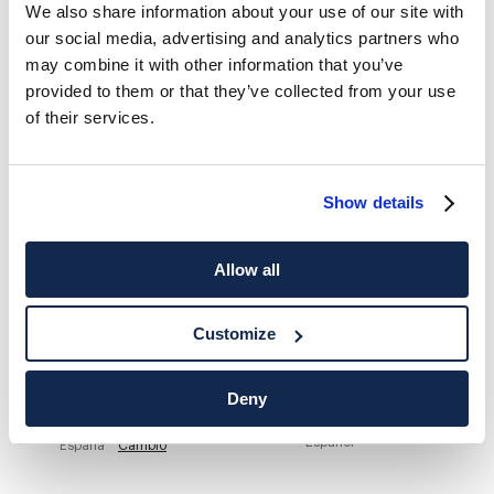
We also share information about your use of our site with
our social media, advertising and analytics partners who
HACKETT NEWSLETTER
may combine it with other information that you’ve
10%
DISFRUTA DE UN
DE DESCUENTO EN TU PRIMERA
provided to them or that they’ve collected from your use
COMPRA
of their services.
Mantente informado sobre nuestros eventos especiales, promociones y
ofertas exclusivas.
Show details
*
Correo electrónico
Allow all
Customize
Deny
DESTINO DE ENTREGA
IDIOMA
Español
España
Cambio