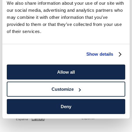
We also share information about your use of our site with
our social media, advertising and analytics partners who
HACKETT NEWSLETTER
may combine it with other information that you’ve
10%
DISFRUTA DE UN
DE DESCUENTO EN TU PRIMERA
provided to them or that they’ve collected from your use
COMPRA
of their services.
Mantente informado sobre nuestros eventos especiales, promociones y
ofertas exclusivas.
Show details
*
Correo electrónico
Allow all
Customize
Deny
DESTINO DE ENTREGA
IDIOMA
Español
España
Cambio